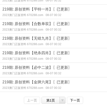
2023澳门正版资料 670288.com
08-07 00:32
219期: 原创资料【平特一肖】〖已更新〗
2023澳门正版资料 670288.com
08-07 00:32
219期: 原创资料【合数单双】〖已更新〗
2023澳门正版资料 670288.com
08-07 00:32
219期: 原创资料【无错九肖】〖已更新〗
2023澳门正版资料 670288.com
08-07 00:32
219期: 原创资料【绝杀四肖】〖已更新〗
2023澳门正版资料 670288.com
08-07 00:32
219期: 原创资料【必中二波】〖已更新〗
2023澳门正版资料 670288.com
08-07 00:32
219期: 原创资料【金牌六尾】〖已更新〗
2023澳门正版资料 670288.com
08-07 00:32
上一页
第1页
下一页