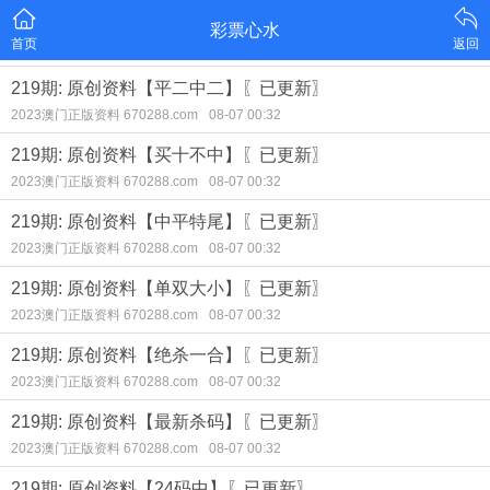
彩票心水
首页
返回
219期: 原创资料【平二中二】〖已更新〗
2023澳门正版资料 670288.com
08-07 00:32
219期: 原创资料【买十不中】〖已更新〗
2023澳门正版资料 670288.com
08-07 00:32
219期: 原创资料【中平特尾】〖已更新〗
2023澳门正版资料 670288.com
08-07 00:32
219期: 原创资料【单双大小】〖已更新〗
2023澳门正版资料 670288.com
08-07 00:32
219期: 原创资料【绝杀一合】〖已更新〗
2023澳门正版资料 670288.com
08-07 00:32
219期: 原创资料【最新杀码】〖已更新〗
2023澳门正版资料 670288.com
08-07 00:32
219期: 原创资料【24码中】〖已更新〗