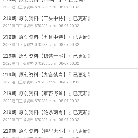
2023澳门正版资料 670288.com
08-07 00:32
219期: 原创资料【三头中特】〖已更新〗
2023澳门正版资料 670288.com
08-07 00:32
219期: 原创资料【五肖中特】〖已更新〗
2023澳门正版资料 670288.com
08-07 00:32
219期: 原创资料【稳禁一尾】〖已更新〗
2023澳门正版资料 670288.com
08-07 00:32
219期: 原创资料【九宫禁肖】〖已更新〗
2023澳门正版资料 670288.com
08-07 00:32
219期: 原创资料【家畜野兽】〖已更新〗
2023澳门正版资料 670288.com
08-07 00:32
219期: 原创资料【绝杀两肖】〖已更新〗
2023澳门正版资料 670288.com
08-07 00:32
219期: 原创资料【特码大小】〖已更新〗