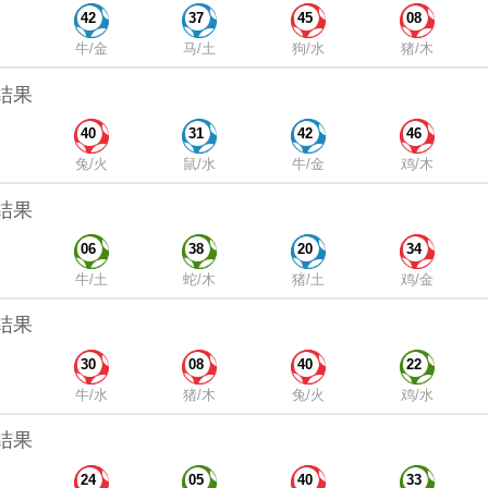
42
37
45
08
牛/金
马/土
狗/水
猪/木
结果
40
31
42
46
兔/火
鼠/水
牛/金
鸡/木
结果
06
38
20
34
牛/土
蛇/木
猪/土
鸡/金
结果
30
08
40
22
牛/水
猪/木
兔/火
鸡/水
结果
24
05
40
33