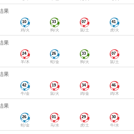
结果
10
33
07
41
鸡/火
狗/火
鼠/土
虎/火
结果
24
26
33
07
羊/木
蛇/金
狗/火
鼠/土
结果
42
19
34
46
牛/金
鼠/火
鸡/金
鸡/木
结果
26
01
29
30
蛇/金
马/水
虎/土
牛/水