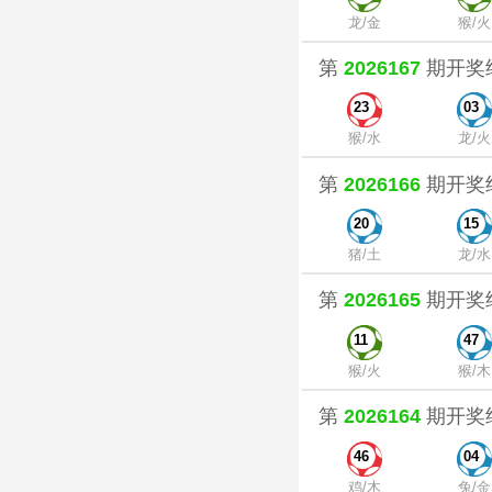
龙/金
猴/火
第
2026167
期开奖
23
03
猴/水
龙/火
第
2026166
期开奖
20
15
猪/土
龙/水
第
2026165
期开奖
11
47
猴/火
猴/木
第
2026164
期开奖
46
04
鸡/木
兔/金