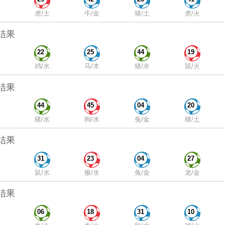
虎/土
牛/金
猪/土
虎/火
结果
22
25
44
19
鸡/水
马/木
猪/水
鼠/火
结果
44
45
04
20
猪/水
狗/水
兔/金
猪/土
结果
31
23
04
27
鼠/水
猴/水
兔/金
龙/金
结果
06
18
31
10