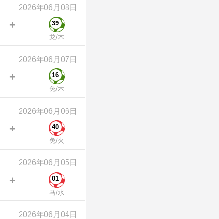
2026年06月08日
+
39
龙/木
2026年06月07日
+
16
兔/木
2026年06月06日
+
40
兔/火
2026年06月05日
+
01
马/水
2026年06月04日