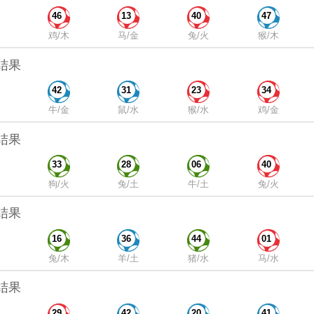
46
13
40
47
鸡/木
马/金
兔/火
猴/木
结果
42
31
23
34
牛/金
鼠/水
猴/水
鸡/金
结果
33
28
06
40
狗/火
兔/土
牛/土
兔/火
结果
16
36
44
01
兔/木
羊/土
猪/水
马/水
结果
29
42
20
41