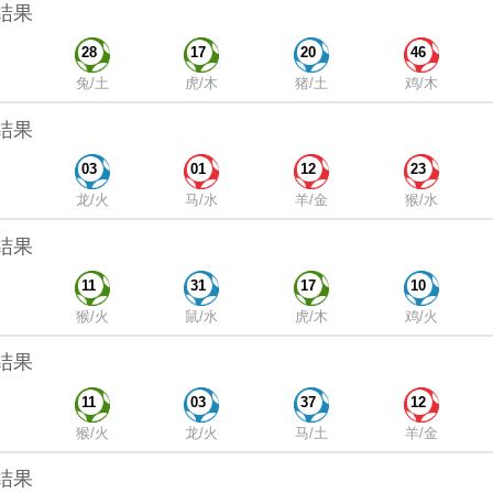
结果
28
17
20
46
兔/土
虎/木
猪/土
鸡/木
结果
03
01
12
23
龙/火
马/水
羊/金
猴/水
结果
11
31
17
10
猴/火
鼠/水
虎/木
鸡/火
结果
11
03
37
12
猴/火
龙/火
马/土
羊/金
结果