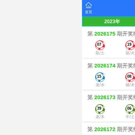
首页
2023年
第
2026175
期开奖
07
19
鼠/土
鼠/火
第
2026174
期开奖
15
08
龙/水
猪/木
第
2026173
期开奖
39
06
龙/木
牛/土
第
2026172
期开奖