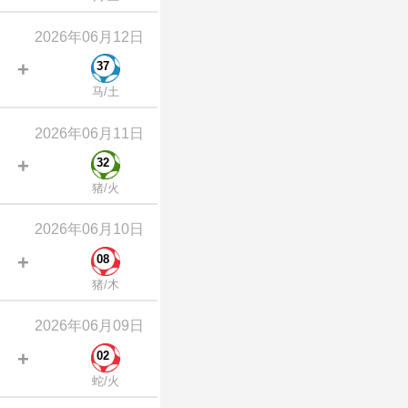
2026年06月12日
+
37
马/土
2026年06月11日
+
32
猪/火
2026年06月10日
+
08
猪/木
2026年06月09日
+
02
蛇/火