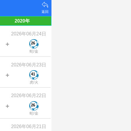
返回
2020年
2026年06月24日
+
26
蛇/金
2026年06月23日
+
41
虎/火
2026年06月22日
+
26
蛇/金
2026年06月21日