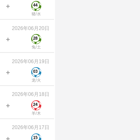
+
44
猪/水
2026年06月20日
+
28
兔/土
2026年06月19日
+
03
龙/火
2026年06月18日
+
24
羊/木
2026年06月17日
+
15