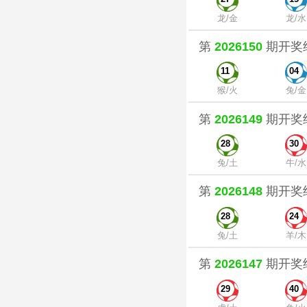
龙/金
龙/水
第
2026150
期开奖
11
04
猴/火
兔/金
第
2026149
期开奖
28
30
兔/土
牛/水
第
2026148
期开奖
28
24
兔/土
羊/木
第
2026147
期开奖
29
40